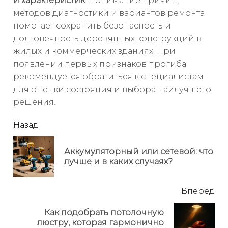
и характеристик
. Понимание причин,
методов диагностики и вариантов ремонта
помогает сохранить безопасность и
долговечность деревянных конструкций в
жилых и коммерческих зданиях. При
появлении первых признаков прогиба
рекомендуется обратиться к специалистам
для оценки состояния и выбора наилучшего
решения.
читать
Назад
еще
Аккумуляторный или сетевой: что
Пр
лучше и в каких случаях?
но
Вперёд
Как подобрать потолочную
Next
люстру, которая гармонично