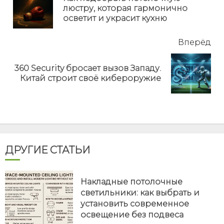
Пр
люстру, которая гармонично
но
осветит и украсит кухню
Вперёд
360 Security бросает вызов Западу.
Next
Китай строит своё кибероружие
post:
ДРУГИЕ СТАТЬИ
Накладные потолочные
светильники: как выбрать и
установить современное
освещение без подвеса