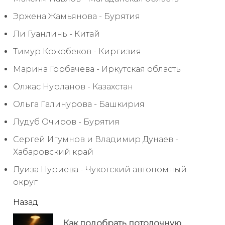
Эржена Жамьянова - Бурятия
Ли Гуанлинь - Китай
Тимур Кожобеков - Киргизия
Марина Горбачева - Иркутская область
Олжас Нурланов - Казахстан
Ольга Галинурова - Башкирия
Лудуб Очиров - Бурятия
Сергей Игумнов и Владимир Дунаев -
Хабаровский край
Луиза Нуриева - Чукотский автономный
округ
читать
Назад
еще
Как подобрать потолочную