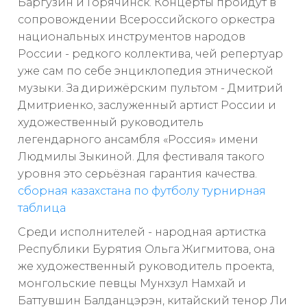
Баргузин и Горячинск. Концерты пройдут в
сопровождении Всероссийского оркестра
национальных инструментов народов
России - редкого коллектива, чей репертуар
уже сам по себе энциклопедия этнической
музыки. За дирижёрским пультом - Дмитрий
Дмитриенко, заслуженный артист России и
художественный руководитель
легендарного ансамбля «Россия» имени
Людмилы Зыкиной. Для фестиваля такого
уровня это серьёзная гарантия качества.
сборная казахстана по футболу турнирная
таблица
Среди исполнителей - народная артистка
Республики Бурятия Ольга Жигмитова, она
же художественный руководитель проекта,
монгольские певцы Мунхзул Намхай и
Баттувшин Балданцэрэн, китайский тенор Ли