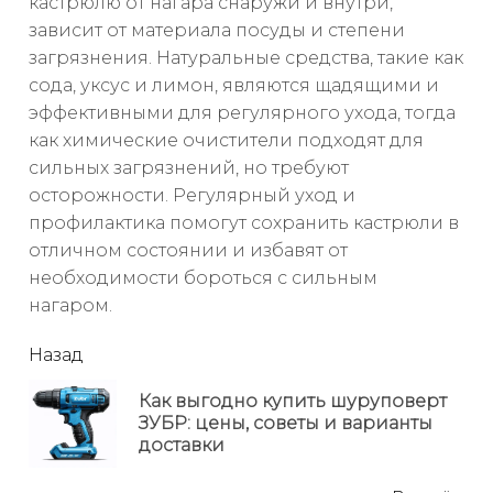
кастрюлю от нагара снаружи и внутри,
зависит от материала посуды и степени
загрязнения. Натуральные средства, такие как
сода, уксус и лимон, являются щадящими и
эффективными для регулярного ухода, тогда
как химические очистители подходят для
сильных загрязнений, но требуют
осторожности. Регулярный уход и
профилактика помогут сохранить кастрюли в
отличном состоянии и избавят от
необходимости бороться с сильным
нагаром.
читать
Назад
еще
Как выгодно купить шуруповерт
Пр
ЗУБР: цены, советы и варианты
но
доставки