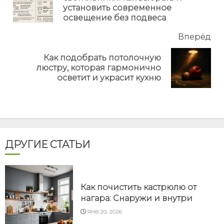
установить современное
но
освещение без подвеса
Вперёд
Как подобрать потолочную
Next
люстру, которая гармонично
post:
осветит и украсит кухню
ДРУГИЕ СТАТЬИ
Как почистить кастрюлю от
нагара: Снаружи и внутри
ЯНВ 20, 2026