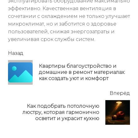
эксплуатировать оборудование максимально
эффективно. Качественная вентиляция в
сочетании с охлаждением не только улучшает
микроклимат, но и заботится о здоровье
пользователей, снижая энергозатраты и
увеличивая срок службы систем.
читать
Назад
еще
Квартиры благоустройство и
Пр
домашние в ремонт материалах:
но
как создать уют и комфорт
Вперёд
Как подобрать потолочную
Next
люстру, которая гармонично
post:
осветит и украсит кухню