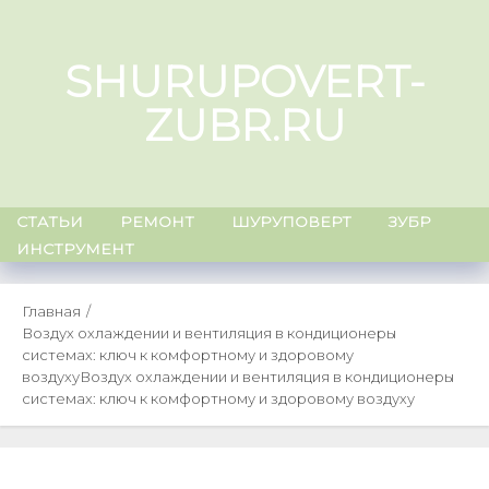
Skip
to
SHURUPOVERT-
content
ZUBR.RU
СТАТЬИ
РЕМОНТ
ШУРУПОВЕРТ
ЗУБР
ИНСТРУМЕНТ
Главная
Воздух охлаждении и вентиляция в кондиционеры
системах: ключ к комфортному и здоровому
воздуху
Воздух охлаждении и вентиляция в кондиционеры
системах: ключ к комфортному и здоровому воздуху